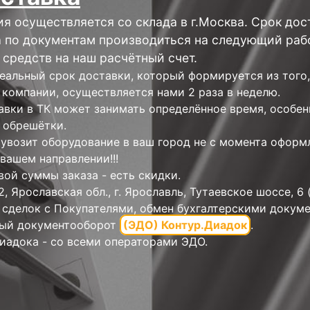
я осуществляется со склада в г.Москва. Срок дост
а по документам производиться на следующий раб
средств на наш расчётный счет.
еальный срок доставки, который формируется из того,
 компании, осуществляется нами 2 раза в неделю.
вки в ТК может занимать определённое время, особен
 обрешётки.
увозит оборудование в ваш город не с момента оформл
вашем направлении!!!
вой суммы заказа - есть скидки.
, Ярославская обл., г. Ярославль, Тутаевское шоссе, 6 (
 сделок с Покупателями, обмен бухгалтерскими докум
ный документооборот
(ЭДО) Контур.Диадок
.
иадока - со всеми операторами ЭДО.