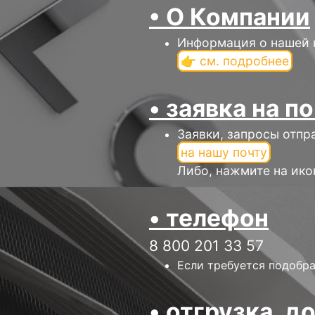
• О Компании
Информация о нашей 
👉 см. подробнее
• заявка на п
Заявки, запросы отпр
на нашу почту
Либо, нажмите на ико
• телефон
8 800 201 33 57
Если требуется подобра
• отгрузка, д