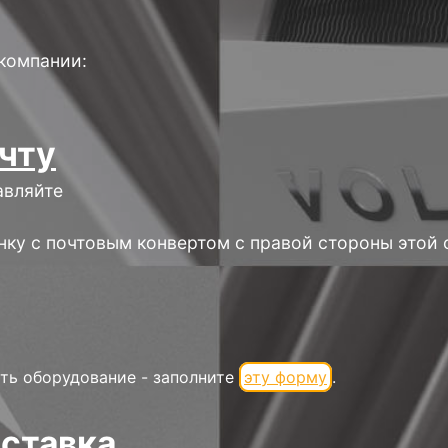
компании:
очту
авляйте
нку с почтовым конвертом с правой стороны этой
ть оборудование - заполните
эту форму
.
оставка