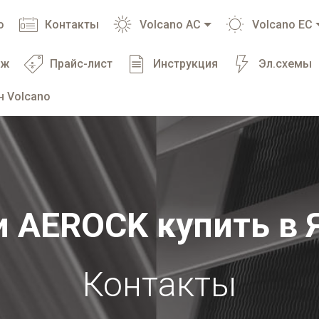
о
Контакты
Volcano AC
Volcano EC
аж
Прайс-лист
Инструкция
Эл.схемы
н Volcano
и AEROCK купить в 
Контакты