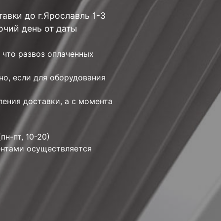
авки до г.Ярославль 1-3
очий день от даты
 что развоз оплаченных
но, если для оборудования
ения доставки, а с момента
пн-пт, 10-20)
ентами осуществляется